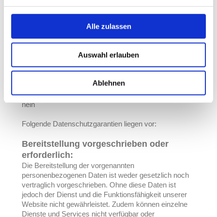
Die Verarbeitung erfolgt gemäß Art. 6 Abs. 1 lit. f
DSGVO auf Basis unseres berechtigten Interesses an
einer nutzerfreundlichen Gestaltung unserer Website.
Alle zulassen
Empfänger:
Empfänger der Daten sind ggf. technische
Dienstleister, die für den Betrieb und die Wartung
Auswahl erlauben
unserer Website als Auftragsverarbeiter tätig werden.
Drittlandtransfer:
Ablehnen
Die erhobenen Daten werden ggfs. in folgende
Drittländer übertragen:
nein
Folgende Datenschutzgarantien liegen vor:
Bereitstellung vorgeschrieben oder
erforderlich:
Die Bereitstellung der vorgenannten
personenbezogenen Daten ist weder gesetzlich noch
vertraglich vorgeschrieben. Ohne diese Daten ist
jedoch der Dienst und die Funktionsfähigkeit unserer
Website nicht gewährleistet. Zudem können einzelne
Dienste und Services nicht verfügbar oder