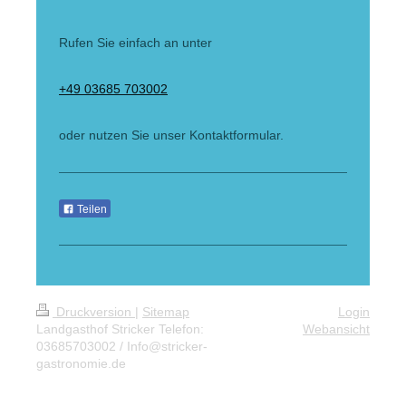
Rufen Sie einfach an unter
+49 03685 703002
oder nutzen Sie unser Kontaktformular.
Teilen
Druckversion
|
Sitemap
Login
Landgasthof Stricker Telefon:
Webansicht
03685703002 / Info@stricker-
gastronomie.de