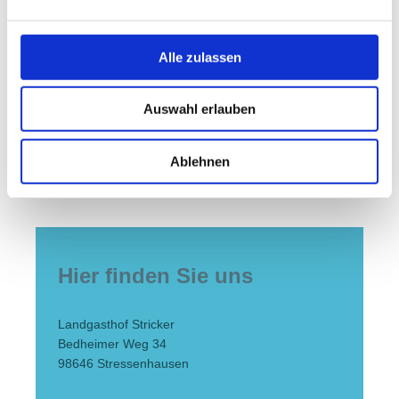
Alle zulassen
Bitte geben Sie den Code ein
↺
Auswahl erlauben
Hinweis
: Felder, die mit
*
bezeichnet sind, sind
Pflichtfelder.
Ablehnen
Hier finden Sie uns
Landgasthof Stricker
Bedheimer Weg 34
98646
Stressenhausen