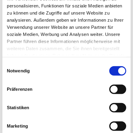
personalisieren, Funktionen für soziale Medien anbieten
zu können und die Zugriffe auf unsere Website zu
Haben Sie Fragen, Wünsche oder Anregungen? Bitte
analysieren. Außerdem geben wir Informationen zu Ihrer
nehmen Sie Kontakt mit uns auf, wir helfen Ihnen
Verwendung unserer Website an unsere Partner für
gerne weiter!
soziale Medien, Werbung und Analysen weiter. Unsere
Kontaktformular
Partner führen diese Informationen möglicherweise mit
weiteren Daten zusammen, die Sie ihnen bereitgestellt
Name:
*
haben oder die sie im Rahmen Ihrer Nutzung der Dienste
gesammelt haben.
Einwilligungsauswahl
Notwendig
E-Mail-Adresse:
*
Präferenzen
Nachricht:
*
Statistiken
Marketing
Captcha (Spam-Schutz-Code): *