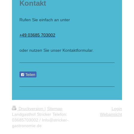
Kontakt
Rufen Sie einfach an unter
+49 03685 703002
oder nutzen Sie unser Kontaktformular.
Teilen
Druckversion
|
Sitemap
Login
Landgasthof Stricker Telefon:
Webansicht
03685703002 / Info@stricker-
gastronomie.de