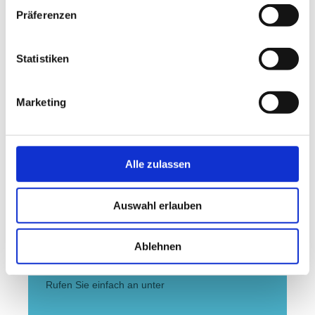
Eisenach - Wartburg
Präferenzen
Gotha - Schloß Friedenstein
Wildpark Tachbach bei Coburg
Statistiken
.. und vieles mehr, fragen Sie uns einfach
.
Marketing
Hier finden Sie uns
Alle zulassen
Landgasthof Stricker
Bedheimer Weg 34
Auswahl erlauben
98646
Stressenhausen
Kontakt
Ablehnen
Rufen Sie einfach an unter