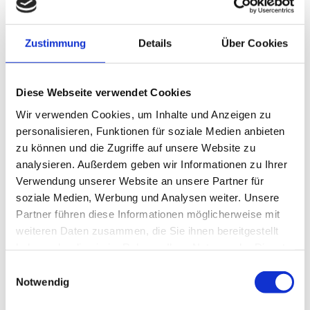
Pension mit modern eingerichteten Gästezimmern
Zustimmung
Details
Über Cookies
Diese Webseite verwendet Cookies
Wir verwenden Cookies, um Inhalte und Anzeigen zu
personalisieren, Funktionen für soziale Medien anbieten
zu können und die Zugriffe auf unsere Website zu
analysieren. Außerdem geben wir Informationen zu Ihrer
Coburg mit historischer Innenstadt und
Verwendung unserer Website an unsere Partner für
Veste
soziale Medien, Werbung und Analysen weiter. Unsere
Heldburg mit historischer Innenstadt
Partner führen diese Informationen möglicherweise mit
und Veste
weiteren Daten zusammen, die Sie ihnen bereitgestellt
Bad Rodach - Thermalbad
haben oder die sie im Rahmen Ihrer Nutzung der Dienste
Bad Collberg - Thermalbad
gesammelt haben.
Römhild - Steinsburg Museum
Einwilligungsauswahl
Notwendig
Kloster Veßra - Klosterruime, Museum
Seßlach - historische Innenstadt